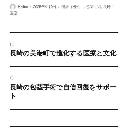
投
投
カ
タ
Elvino
2025年4月9日
健康（男性）
,
包茎手術
,
長崎
稿
稿
テ
グ
医療
者
日:
ゴ
リ
ー
投
前
稿
長崎の美港町で進化する医療と文化
前
の
ナ
投
ビ
稿:
次
ゲ
長崎の包茎手術で自信回復をサポー
次
ト
の
ー
投
シ
稿:
ョ